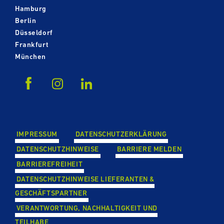
Hamburg
Berlin
Düsseldorf
Frankfurt
München
IMPRESSUM
DATEN­SCHUTZ­ER­KLÄ­RUNG
DATEN­SCHUTZ­HIN­WEISE
BARRIERE MELDEN
BAR­RIE­RE­FREI­HEIT
DATEN­SCHUTZ­HIN­WEISE LIE­FE­RAN­TEN &
GESCHÄFTS­PART­NER
VER­ANT­WOR­TUNG, NACH­HAL­TIG­KEIT UND
TEILHABE