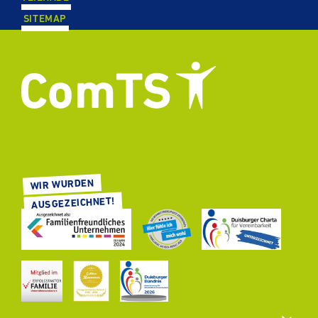
SITEMAP
WIR WURDEN
AUS­GE­ZEICH­NET!