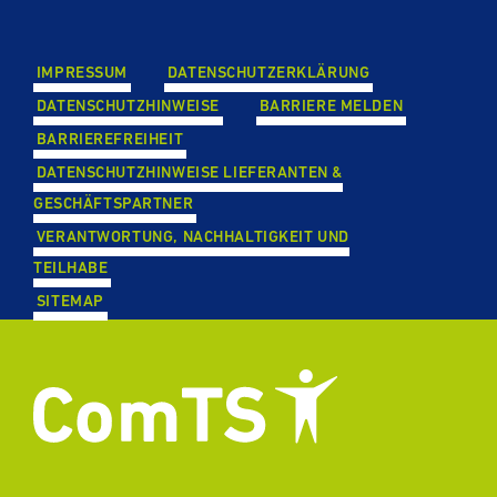
IMPRESSUM
DATEN­SCHUTZ­ER­KLÄ­RUNG
DATEN­SCHUTZ­HIN­WEISE
BARRIERE MELDEN
BAR­RIE­RE­FREI­HEIT
DATEN­SCHUTZ­HIN­WEISE LIE­FE­RAN­TEN &
GESCHÄFTS­PART­NER
VER­ANT­WOR­TUNG, NACH­HAL­TIG­KEIT UND
TEILHABE
SITEMAP