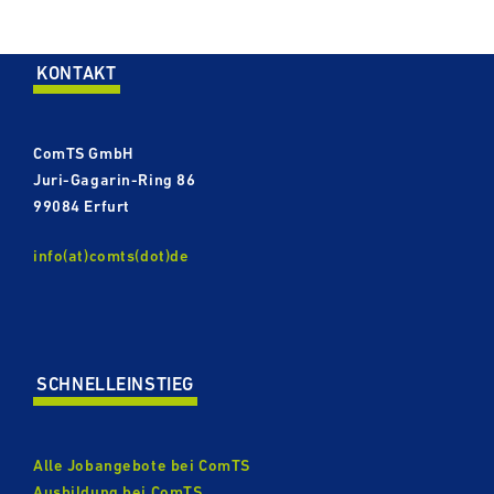
KONTAKT
ComTS GmbH
Juri-​​Gagarin-Ring 86
99084 Erfurt
info(at)comts(dot)de
SCHNELL­EIN­STIEG
Alle Jobangebote bei ComTS
Ausbildung bei ComTS