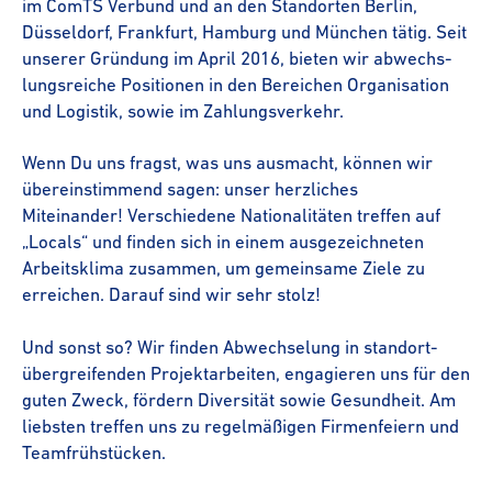
im ComTS Verbund und an den Standorten Berlin,
Düsseldorf, Frankfurt, Hamburg und München tätig. Seit
unserer Gründung im April 2016, bieten wir abwechs­
lungs­reiche Positionen in den Bereichen Organisation
und Logistik, sowie im Zahlungs­ver­kehr.
Wenn Du uns fragst, was uns ausmacht, können wir
über­ein­stim­mend sagen: unser herzliches
Miteinander! Verschiedene Nationalitäten treffen auf
„Locals“ und finden sich in einem ausge­zeich­neten
Arbeitsklima zusammen, um gemeinsame Ziele zu
erreichen. Darauf sind wir sehr stolz!
Und sonst so? Wir finden Abwechselung in stand­ort­
über­grei­fenden Projekt­ar­beiten, engagieren uns für den
guten Zweck, fördern Diversität sowie Gesundheit. Am
liebsten treffen uns zu regelmäßigen Firmenfeiern und
Team­f­rüh­stü­cken.