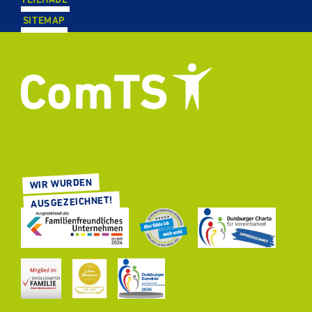
SITEMAP
WIR WURDEN
AUS­GE­ZEICH­NET!