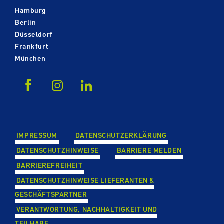
Hamburg
Berlin
Düsseldorf
Frankfurt
München
IMPRESSUM
DATEN­SCHUTZ­ER­KLÄ­RUNG
DATEN­SCHUTZ­HIN­WEISE
BARRIERE MELDEN
BAR­RIE­RE­FREI­HEIT
DATEN­SCHUTZ­HIN­WEISE LIE­FE­RAN­TEN &
GESCHÄFTS­PART­NER
VER­ANT­WOR­TUNG, NACH­HAL­TIG­KEIT UND
TEILHABE