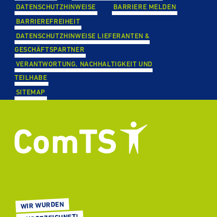
DATEN­SCHUTZ­HIN­WEISE
BARRIERE MELDEN
BAR­RIE­RE­FREI­HEIT
DATEN­SCHUTZ­HIN­WEISE LIE­FE­RAN­TEN &
GESCHÄFTS­PART­NER
VER­ANT­WOR­TUNG, NACH­HAL­TIG­KEIT UND
TEILHABE
SITEMAP
WIR WURDEN