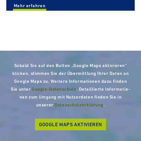
Mehr erfahren
Sobald Sie auf den Button „Google Maps akti­vie­ren“
klicken, stimmen Sie der Über­mitt­lung Ihrer Daten an
Google Maps zu. Weitere Infor­ma­tio­nen dazu finden
Sie unter
Google-​Datenschutz
. Detail­lierte Infor­ma­tio­
nen zum Umgang mit Nut­zer­da­ten finden Sie in
unserer
Daten­schutz­er­klä­rung
.
GOOGLE MAPS AKTIVIEREN