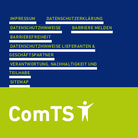
IMPRESSUM
DATEN­SCHUTZ­ER­KLÄ­RUNG
DATEN­SCHUTZ­HIN­WEISE
BARRIERE MELDEN
BAR­RIE­RE­FREI­HEIT
DATEN­SCHUTZ­HIN­WEISE LIE­FE­RAN­TEN &
GESCHÄFTS­PART­NER
VER­ANT­WOR­TUNG, NACH­HAL­TIG­KEIT UND
TEILHABE
SITEMAP