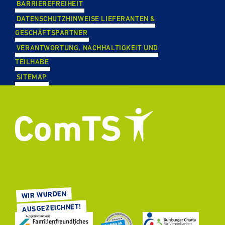
BAR­RIE­RE­FREI­HEIT
DATEN­SCHUTZ­HIN­WEISE LIE­FE­RAN­TEN &
GESCHÄFTS­PART­NER
VER­ANT­WOR­TUNG, NACH­HAL­TIG­KEIT UND
TEILHABE
SITEMAP
WIR WURDEN
AUS­GE­ZEICH­NET!